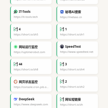
IT-Tools
秘塔AI搜索
https://it-tools.tech
https://metaso.cn
4
1
https://short.io/zh5
https://short.io/zh1
SpeedTest
网站运行监控
https://www.speedtest.net
https://uptimerobot.com
44
3
https://short.io/zh8
https://short.io/zh4
2
网页状态监控
https://short.io/zh2
https://console.cron-job.org
DeepSeek
网址短链接
https://www.deepseek.com
https://short.io/zh